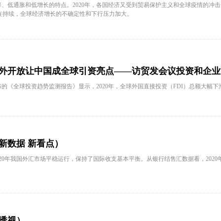
率、低通胀和低增长的特点。2020年，各国经济又受到贸易保护主义和全球疫情的冲
疫情仍在持续，全球经济增长的不确定性和下行压力加大。
外开放让中国成全球引资亮点——访贸发会议投资和企业
的《全球投资趋势监测报告》显示，2020年，全球外国直接投资（FDI）总额大幅下
新数据 新看点）
020年我国外汇市场平稳运行，保持了国际收支基本平衡。从银行结售汇数据看，2020
透视）