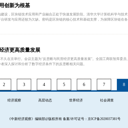
用创新为根基
施建设，区块链技术应用和产业融合正处于快速发展阶段。清华大学计算机科学与技术
平台研发与应用还较为欠缺。密码是区块链的核心技术和基础支撑，为保障区块链在各
安全基石和信任纽带。
经济更高质量发展
研讨会前不久在京举行。会议主题为“反垄断与民营经济更高质量发展”。全国工商联智库
学者深入探讨和分析了数字经济条件下的反垄断相关问题。
2
3
4
5
6
7
8
经济观察
高层动态
世界经济
社会调查
《中新经济观察》编辑部@版权所有
备案/许可证号：京ICP备2020037381号