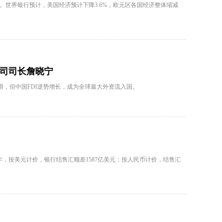
击。世界银行预计，美国经济预计下降3.6%，欧元区各国经济整体缩减
司司长詹晓宁
滑，但中国FDI逆势增长，成为全球最大外资流入国。
年，按美元计价，银行结售汇顺差1587亿美元；按人民币计价，结售汇