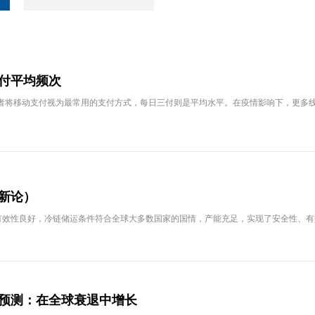
付平均频次
访者将移动支付视为最常用的支付方式，每日三付则是平均水平。在疫情影响下，更多
新论）
有效性良好，冷链储运条件符合全球大多数国家的国情，产能充足，实现了安全性、有
21预测：在全球衰退中增长