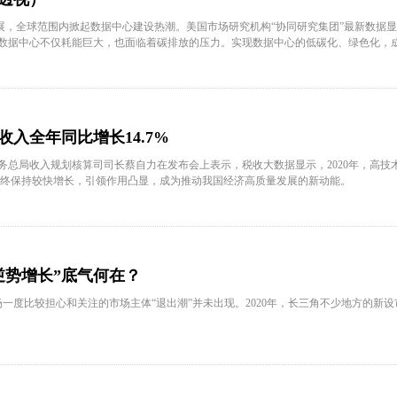
，全球范围内掀起数据中心建设热潮。美国市场研究机构“协同研究集团”最新数据显示
，数据中心不仅耗能巨大，也面临着碳排放的压力。实现数据中心的低碳化、绿色化，
入全年同比增长14.7%
务总局收入规划核算司司长蔡自力在发布会上表示，税收大数据显示，2020年，高技
后始终保持较快增长，引领作用凸显，成为推动我国经济高质量发展的新动能。
逆势增长”底气何在？
一度比较担心和关注的市场主体“退出潮”并未出现。2020年，长三角不少地方的新